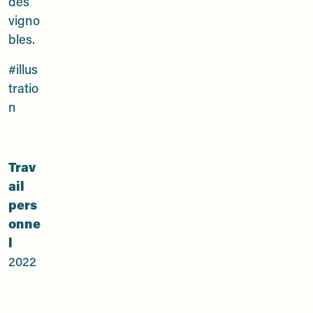
des
vigno
bles.
#illus
tratio
n
Trav
ail
pers
onne
l
2022