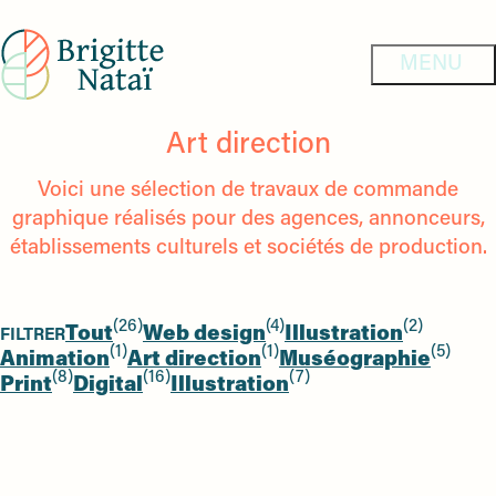
Art direction
Voici une sélection de travaux de commande
graphique réalisés pour des agences, annonceurs,
établissements culturels et sociétés de production.
26
4
2
Tout
Web design
Illustration
FILTRER
26
4
2
1
1
5
Animation
Art direction
Muséographie
1
items
1
items
5
items
8
16
7
Print
Digital
Illustration
item
8
16
item
7
items
items
items
items