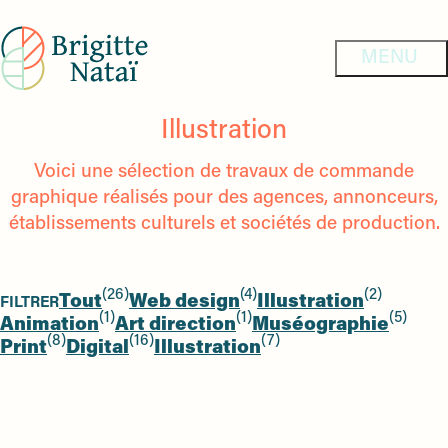
Illustration
Voici une sélection de travaux de commande
graphique réalisés pour des agences, annonceurs,
établissements culturels et sociétés de production.
26
4
2
Tout
Web design
Illustration
FILTRER
26
4
2
1
1
5
Animation
Art direction
Muséographie
1
items
1
items
5
items
8
16
7
Print
Digital
Illustration
item
8
16
item
7
items
items
items
items